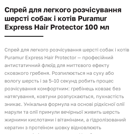
Спрей для легкого розчісування
шерсті собак і котів Puramur
Express Hair Protector 100 мл
Спрей для легкого розчісування шерсті собак і котів
Puramur Express Hair Protector — професійний
антистатичний флюїд для миттєвого ефекту
сковзкого гребеня. Розпилюється на суху або
вологу шерсть і за 5–10 секунд робить процес
розчісування комфортним: гребінець ковзає без
натягування, ковтуни розпускаються, пухнастість
зникає. Унікальна формула на основі рідкісної олії
марули та олії примули вечірньої живить шерсть
жирними кислотами і вітамінами, а гідролізований
кератин з протеїном шовку відновлюють