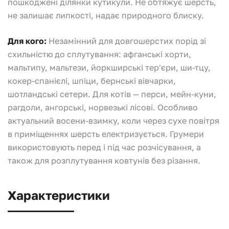
пошкоджені ділянки кутикули. Не обтяжує шерсть,
не залишає липкості, надає природного блиску.
Для кого:
Незамінний для довгошерстих порід зі
схильністю до сплутування: афганські хорти,
мальтипу, мальтези, йоркширські тер'єри, ши-тцу,
кокер-спанієлі, шпіци, бернські вівчарки,
шотландські сетери. Для котів — перси, мейн-куни,
рагдоли, ангорські, норвезькі лісові. Особливо
актуальний восени-взимку, коли через сухе повітря
в приміщеннях шерсть електризується. Грумери
використовують перед і під час розчісування, а
також для розплутування ковтунів без різання.
Характеристики