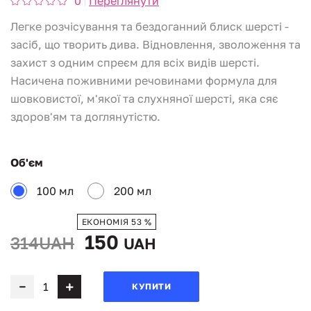
0
Переглянути
Легке розчісування та бездоганний блиск шерсті -
засіб, що творить дива. Відновлення, зволоження та
захист з одним спреєм для всіх видів шерсті.
Насичена поживними речовинами формула для
шовковистої, м'якої та слухняної шерсті, яка сяє
здоров'ям та доглянутістю.
Об'єм
100 мл
200 мл
ЕКОНОМІЯ 53 %
150
314UAH
UAH
КУПИТИ