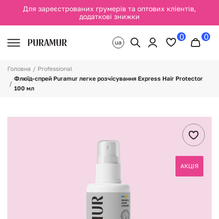
Для зареєстрованих грумерів та оптових кліентів,
додаткові знижки
0
0
ua
Головна
Professional
Флюїд-спрей Puramur легке розчісування Express Hair Protector
100 мл
АКЦІЯ