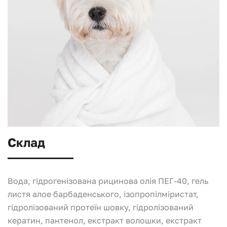
Склад
Вода, гідрогенізована рицинова олія ПЕГ-40, гель
листя алое барбаденського, ізопропілміристат,
гідролізований протеїн шовку, гідролізований
кератин, пантенол, екстракт волошки, екстракт