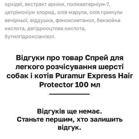
орхідеї, екстракт арніки, полікватерніум-7,
цетрімоніум хлорид, олія марули, олія примули
вечірньої, віддушка, феноксиетанол, бензойна
кислота, дегідрооцтова кислота,
бутилгідроксіанізол.
Відгуки про товар Спрей для
легкого розчісування шерсті
собак і котів Puramur Express Hair
Protector 100 мл
Відгуків ще немає.
Станьте першим, хто залишить
відгук.