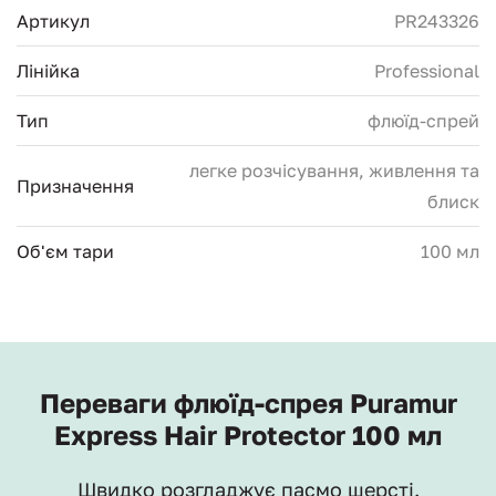
Артикул
PR243326
Лінійка
Professional
Тип
флюїд-спрей
легке розчісування, живлення та
Призначення
блиск
Об'єм тари
100 мл
Переваги флюїд-спрея Puramur
Express Hair Protector 100 мл
Швидко розгладжує пасмо шерсті.